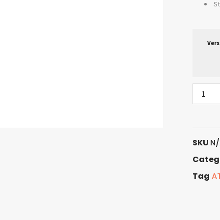
St
Vers
SKU
N/
Categ
Tag
A