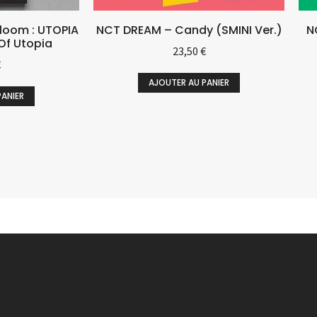
loom : UTOPIA
NCT DREAM – Candy (SMINI Ver.)
N
Of Utopia
23,50
€
€
AJOUTER AU PANIER
PANIER