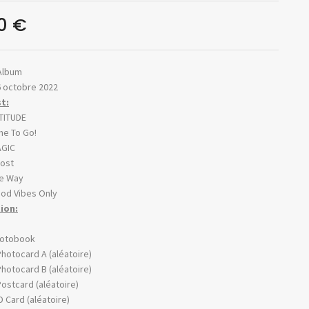
50
€
 Album
6 octobre 2022
st:
TITUDE
me To Go!
GIC
ost
e Way
od Vibes Only
ion:
otobook
Photocard A (aléatoire)
Photocard B (aléatoire)
Postcard (aléatoire)
ID Card (aléatoire)