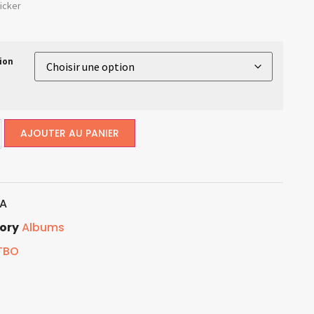
icker
ion
AJOUTER AU PANIER
A
ory
Albums
TBO