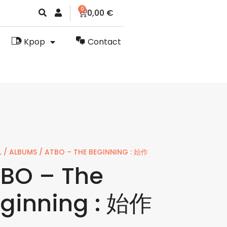
0
0,00
€
Kpop
Contact
L
/
ALBUMS
/ ATBO – THE BEGINNING : 始作
BO – The
ginning : 始作