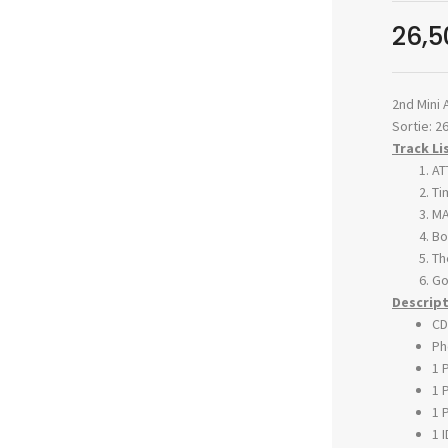
26,
2nd Mini
Sortie: 2
Track Li
AT
Ti
MA
Bo
Th
Go
Descript
CD
Ph
1 
1 
1 
1 