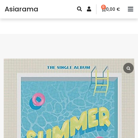
Asiarama
0
0,00
€