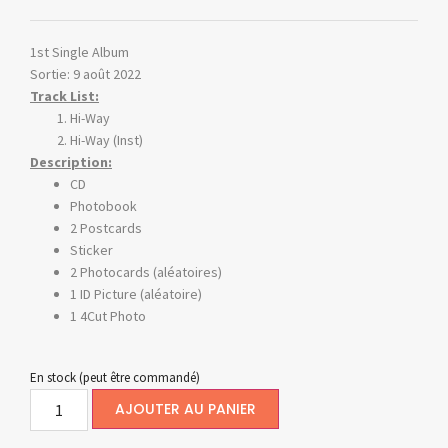
1st Single Album
Sortie: 9 août 2022
Track List:
Hi-Way
Hi-Way (Inst)
Description:
CD
Photobook
2 Postcards
Sticker
2 Photocards (aléatoires)
1 ID Picture (aléatoire)
1 4Cut Photo
En stock (peut être commandé)
AJOUTER AU PANIER