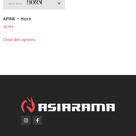
APINK – Horn
28,99
€
Choix des options