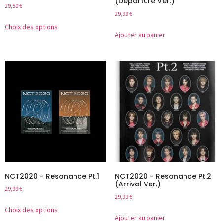
(Departure Ver.)
29,50
€
29,99
€
Choix des options
Ajouter au panier
NCT2020 – Resonance Pt.1
NCT2020 – Resonance Pt.2
(Arrival Ver.)
29,99
€
29,99
€
Choix des options
Ajouter au panier