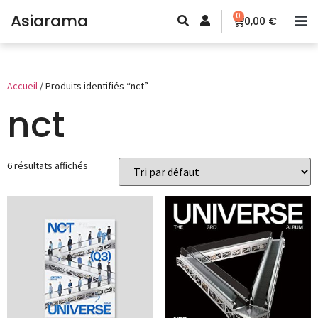
Asiarama
0
0,00
€
Accueil
/ Produits identifiés “nct”
nct
6 résultats affichés