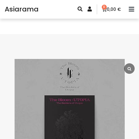
Asiarama
0
0,00
€