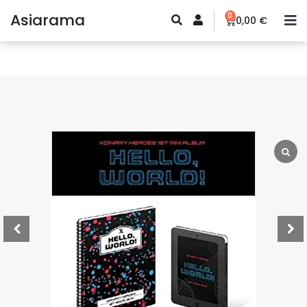
Asiarama
0
0,00
€