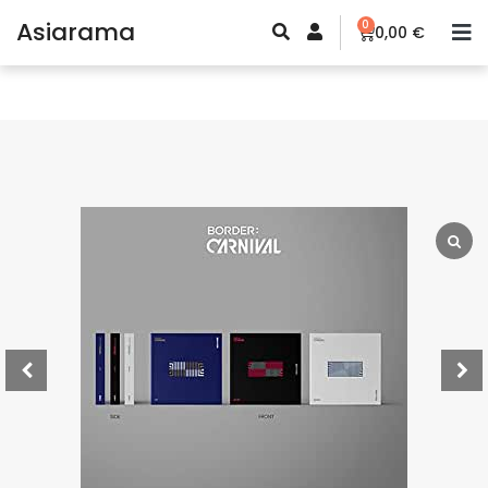
Asiarama
0
0,00
€