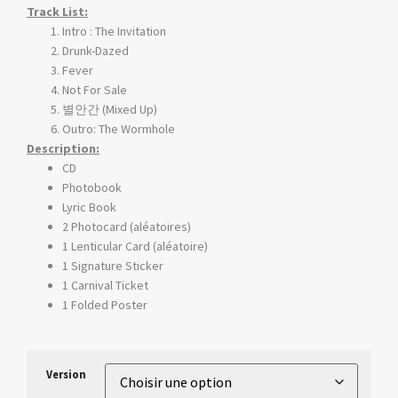
Track List:
Intro : The Invitation
Drunk-Dazed
Fever
Not For Sale
별안간 (Mixed Up)
Outro: The Wormhole
Description:
CD
Photobook
Lyric Book
2 Photocard (aléatoires)
1 Lenticular Card (aléatoire)
1 Signature Sticker
1 Carnival Ticket
1 Folded Poster
Version