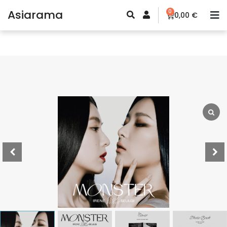
Asiarama
0
0,00
€